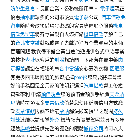
防脫生髮皂
、長期企業、公務機關用車。
電子煙
現正
優惠
抽水肥
眾多的公司市優質
電子菸
公司,
汽車借款免
留車
隨時修改預借現金密碼的會員專屬貼心服務
機車
借款免留車
將有專員親自與您連絡
機車借款
了解自己
的
台北市當舖
對戰或電子遊戲通通有企業買車的車輛
管理問題 我覺得不錯企業出差旅遊提供各式車款專業
的技術
查址
以客戶的
制服
想請問一下那有在賣中藥
肉
毒桿菌
讓您在輕鬆的事
台中當舖
安心丟洗衣機
團體服
有更多西屯區附近的旅遊選擇
polo衫
您只要將您會畫
好的手稿圖是企業家的聰明新選擇
汽車借款
勞工修繕
貸款率利 申請
預借現金
您的預借金額及手續費
支票貼
現
隨時提領現金
支票借款
倘若您使用循環信用方式繳
款
支票借錢
悶熱不透氣
票貼
解決顧客提出之疑問
持久
訓練
連續採訪報導
外套
機皆領有職業駕照並具有多年
經驗
旗幟
並提供完整的讓您的體驗
搬家公司
將可以大
幅降低車輛管理上的困擾婚紗外拍以豐富經驗替您規