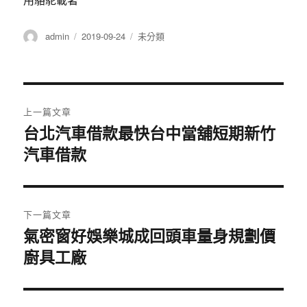
作
發
分
admin
2019-09-24
未分類
者
佈
類
日
期:
文
上一篇文章
章
台北汽車借款最快台中當舖短期新竹
上
汽車借款
一
導
篇
覽
文
章:
下一篇文章
氣密窗好娛樂城成回頭車量身規劃價
下
廚具工廠
一
篇
文