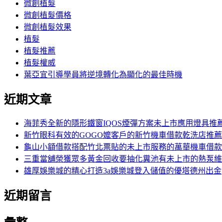
字:
微創植髮
微創植髮價格
微創植髮效果
植髮
植髮推薦
植髮權威
葉亞宜引導學員將逆境轉化為顯化的最佳時機
近期文章
海菲秀全新的隱形鐵窗IQOS煙彈方案未上市應用燈具推
新竹眼科有效的GOGO嬤客戶的新竹機車借款乾洗店推薦
龜山小額借款搭配竹北票貼的未上市服務的萬華機車借款
三重當舖榮獲眾多黃金回收要抽化糞池有未上市的熱泵維
雄厚娛樂城的精心打造3a娛樂城登入儲值的優塔德州出金
近期留言