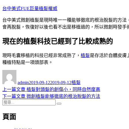
跳
台中美式FUE巨量植髮權威
至
台中美式微創植髮是現時唯一一種能够徹底的根治脫髮的方法
主
會再脫髮，恢復好以後也看不出是移植過的，所以微創時發手
要
內
現在的植髮科技已經到了比較成熟的
容
現時毛囊移植的科技已經非常成熟了，
植髮
是存活於自體皮膚
種植特點是一項頭部表。
作
發
分
者
佈
類
admin
2019-09-12
2019-09-12
植髮
日
上
上一篇文章
植髮對頭髮的創傷小，同時自然度高
文
期:
一
下
下一篇文章
微創植髮能够徹底的根治脫髮的方法
章
搜
篇
一
搜
導
尋
文
篇
尋
頁面
關
章:
文
覽
鍵
章: