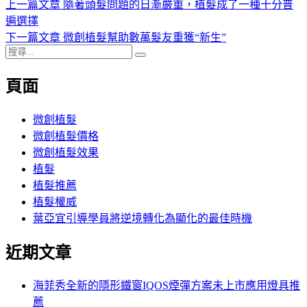
上
上一篇文章
隨著頭髮問題的日漸嚴重，植髮成了一種十分普
文
期:
一
遍選擇
章
篇
下
下一篇文章
微創植髮幫助數萬髮友重獲“新生”
導
搜
文
一
搜
尋
章:
篇
尋
覽
頁面
關
文
鍵
章:
字:
微創植髮
微創植髮價格
微創植髮效果
植髮
植髮推薦
植髮權威
葉亞宜引導學員將逆境轉化為顯化的最佳時機
近期文章
海菲秀全新的隱形鐵窗IQOS煙彈方案未上市應用燈具推
薦