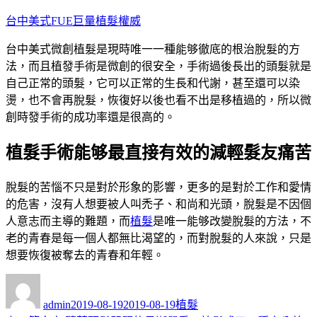
跳
台中美式FUE巨量植髮權威
至
台中美式微創植髮是現時唯一一種能够徹底的根治脫髮的方
主
法，而且植發手術是微創的很安全，手術過後長出的頭髮就是
要
自己正常的頭髮，它可以正常的生長和代謝，甚至還可以染
內
燙，也不會再脫髮，恢復好以後也看不出是移植過的，所以微
容
創時發手術的成功率還是很高的。
植髮手術能够最直接有效的減輕髮友痛苦
脫髮的苦惱不只是對於形象的影響，更多的是對於工作和愛情
的危害，沒有人想要被人叫禿子、和尚和光頭，脫髮是不因個
人意志而主導的難題，而
植
髮
是唯一能够改變脫髮的方法，不
老的青春是每一個人都無比渴望的，而對脫髮的人來說，只是
想要恢復被奪去的青春和年輕。
作
發
分
者
佈
類
admin
2019-08-19
2019-08-19
植髮
日