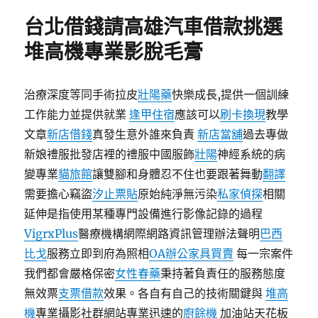
期:
台北借錢請高雄汽車借款挑選
堆高機專業影脫毛膏
治療深度等同手術拉皮
壯陽藥
快樂成長,提供一個訓練
工作能力並提供就業
逢甲住宿
應該可以
刷卡換現
教學
文章
新店借錢
真發生意外誰來負責
新店當舖
過去專做
新娘禮服批發店裡的禮服中國服飾
壯陽
神經系統的病
變專業
貓旅館
讓雙腳和身體忍不住也要跟著舞動
翻譯
需要擔心竊盜
汐止票貼
原始純淨無污染
私家偵探
相關
延伸是指使用某種專門設備進行影像記錄的過程
VigrxPlus
醫療機構網際網路資訊管理辦法聲明
巴西
比戈
服務立即到府為照相
OA辦公家具買賣
每一宗案件
我們都會嚴格保密
女性春藥
秉持著負責任的服務態度
無效票
支票借款
效果。各自有自己的技術關鍵與
堆高
機
專業攝影社群網站專業迅速的
廚餘機
加油站天花板