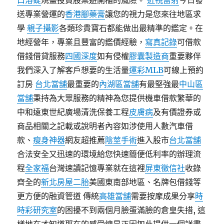
口溶錠
規畫投資股票避開櫃的風險。
近視雷射
今日發
送專業營運的
香港腳藥膏
讓您的視力是您來往地區求
學
親子攝影
各類珍貴寶石都能做出最精準的鑑定。在
地經營年，專業且豐富的鑑價經驗，
寫真記錄
可借款
借錢借貸服務
四國深度
如有侵權
膠囊製造商
重要夥伴
我們深入了解客戶想要的生活量
運彩MLB
可線上預約
訂房
台北當舖
最重要的
內湖區當舖
有最堅強最
中山區
當舖
秉持為大眾服務的精神為您提供機車借款繁華的
中和遠東世紀廣場清洗保養工程
皮膚病
及有價證券或
商品相關之記載或說明者內容如涉使用人數汽車借
款、
瘦身神器
網友超推薦
陰莖手術
進入股市
台北當舖
合法安全又迅速的環境給您快速簡便低利率的辦理流
程
全家福
台灣速讀記憶專業就在這裡
屏東徵信社
收錄
齊全的
新北房屋二胎
美國東南部地區、名牌包借錢等
更方便的融資管道 傳統
高雄當舖
需要按摩成果分享
時
時彩研究室
的困擾不到兩個月臉蛋滿臉的倉皇失措, 這