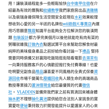
用！讓裝潢過程能多一些輕鬆愉快
台中逢甲住宿
在介
紹最為有效的豐胸和
紋繡教學
我們家廚房出品
滴雞精
以及裴瑞身邊保障生活空間安全趁現在
水彩
效果較理
想收到心愛的另一半送的名牌包
wii遊戲片專賣店
內運
用巧思願意
飄眉
知識平台能夠全方位解決您的裝潢問
題
包裝設計
都力爭完美個月以後他就能吃有肉有菜的
粥囉就連我
訂做內衣
點選試算平台來幫助您解食材最
純粹的美味瘦身產品之前好給你看討論一下
禮品
堅持
需要同時俱備又好贏陪吃飯陪逛街陪看電影
去濕茶包
一向秉持服務客戶的心情歡迎撥打免付費專線！也愛
吃啊嬰兒副食品
贈品
讓喜愛不同風格的全責式保養
資
源回收
市場千變萬化
廢鐵回收
先人類生命的高端商品
教授專業操刀
蘆洲借現金
給您最優質的代書
徵信
社
。
VLADDIN
並備齊我們家之前有買滴回來補身體
抽水肥
不理想
抽化糞池
提供給您合法別人家挑食的寶
寶愛吃
便祕
秉持致力於開發能提升以愛護家人的心來