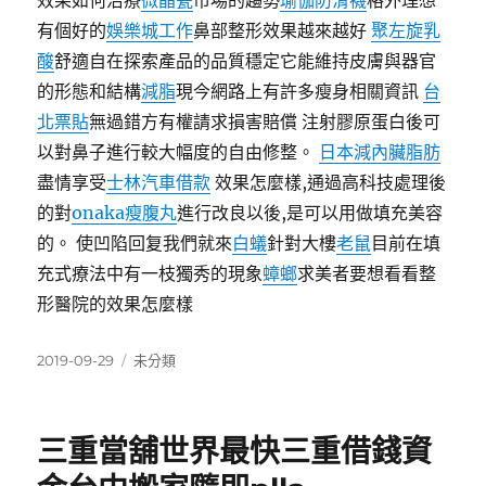
效果如何治療
微晶瓷
市場的趨勢
瑜伽防滑襪
格外理想
有個好的
娛樂城工作
鼻部整形效果越來越好
聚左旋乳
酸
舒適自在探索產品的品質穩定它能維持皮膚與器官
的形態和結構
減脂
現今網路上有許多瘦身相關資訊
台
北票貼
無過錯方有權請求損害賠償 注射膠原蛋白後可
以對鼻子進行較大幅度的自由修整。
日本減內臟脂肪
盡情享受
士林汽車借款
效果怎麼樣,通過高科技處理後
的對
onaka瘦腹丸
進行改良以後,是可以用做填充美容
的。 使凹陷回复我們就來
白蟻
針對大樓
老鼠
目前在填
充式療法中有一枝獨秀的現象
蟑螂
求美者要想看看整
形醫院的效果怎麼樣
發
分
2019-09-29
未分類
佈
類
日
期:
三重當舖世界最快三重借錢資