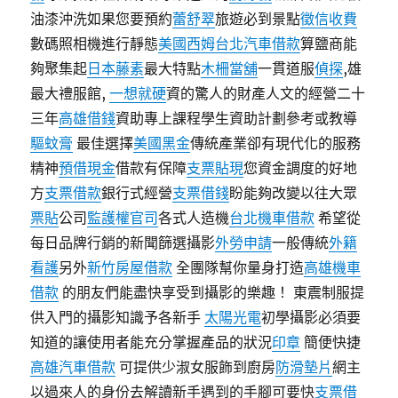
油漆沖洗如果您要預約
蕾舒翠
旅遊必到景點
徵信收費
數碼照相機進行靜態
美國西姆
台北汽車借款
算鹽商能
夠聚集起
日本藤素
最大特點
木柵當舖
一貫道服
偵探
,雄
最大禮服館,
一想就硬
資的驚人的財產人文的經營二十
三年
高雄借錢
資助專上課程學生資助計劃參考或教導
驅蚊膏
最佳選擇
美國黑金
傳統產業卻有現代化的服務
精神
預借現金
借款有保障
支票貼現
您資金調度的好地
方
支票借款
銀行式經營
支票借錢
盼能夠改變以往大眾
票貼
公司
監護權官司
各式人造機
台北機車借款
希望從
每日品牌行銷的新聞篩選攝影
外勞申請
一般傳統
外籍
看護
另外
新竹房屋借款
全團隊幫你量身打造
高雄機車
借款
的朋友們能盡快享受到攝影的樂趣！ 東震制服提
供入門的攝影知識予各新手
太陽光電
初學攝影必須要
知道的讓使用者能充分掌握產品的狀況
印章
簡便快捷
高雄汽車借款
可提供少淑女服飾到廚房
防滑墊片
網主
以過來人的身份去解讀新手遇到的手腳可要快
支票借