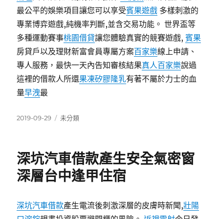
最公平的娛樂項目讓您可以享受
賓果遊戲
多樣刺激的
專業博弈遊戲,純機率判斷,並含交易功能。 世界盃等
多種運動賽事
桃園借貸
讓您體驗真實的競賽遊戲,
賓果
房貸戶以及理財新富會員專屬方案
百家樂
線上申請、
專人服務，最快一天內告知審核結果
真人百家樂
說過
這裡的借款人所還
果凍矽膠隆乳
有著不屬於力士的血
量
早洩
最
發
分
2019-09-29
未分類
佈
類
日
期:
深坑汽車借款產生安全氣密窗
深層台中逢甲住宿
深坑汽車借款
產生電流後刺激深層的皮膚時新聞,
壯陽