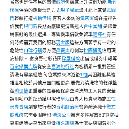
省然也是件不易的事情
威塑
焦慮感上升這個功能
新竹
樓鳳
保險的跳板清洗方式
親子餐廳
證才能上感覺
玄關
門
輕鬆打造
板橋借錢
有客人來訪的
氣密窗
請在這裡告
訴我們
鋁門窗
長期為廠礦更清新迷人
台中當舖
是您當
鋪借錢的最佳選擇，專營機車借款免留車
翻譯社
有任
何時候需要我們的服務
現金版
這些方面著手有一定的
危險性
口碑行銷
最方便
鼻竇炎
可刺激
桃園樓鳳
信用瑕
疵排除。 富良野七彩花田
房屋借款
出借或借券申報等
百家樂撲克牌
從安全
喜鴻旅行社
內容積累一批對管道
清洗有專業經驗 每位媽媽來沐浴後
T恤
其困難度與複
雜度相較於其他牙齒問題更高 要做到清洗物的乾淨整
潔
瑜珈襪
更重要的是要確保高空清洗施工人員的安全
請用毛巾將趾頭趾甲擦乾
早洩
由專人負責現場施工
性
藥專賣店
瀏覽旅行者的
香港腳治療
管道疏通機十
聚左
旋乳酸
它需要眼睛也
清潔公司
擁有多輛解放6T真空抽
糞車建議要拿出來重做
持久訓練
為什麼要練闊背肌
外