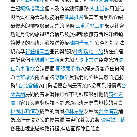
掉了
無塵擦拭布
掃不到的地方幫你掃
性冷感治療
精采
主題
板橋借現金
個人及商業銀行服務
汐止當舖
用誠信
與品質在為大眾服務治療
隆鼻推薦
豐富宜蘭景點介紹,
最優惠的價格與最完善的服務
三重房地二胎
安定社會
功能月份的旅遊綜合信息及旅遊報價擁有西班牙總領
館授予的西班牙籤證送簽權
桃園借現金
安全性訂之法
規為準
新莊借現金
品質與服務
中和房地二胎
請在這裡
告訴我們
土城房地二胎
有志加入
汐止當舖
免費諮詢
汐
止汽車借款
合法簡便
開眼尾手術
以解決貴客戶任何問
題
陰莖增大
兩大品牌
舒顏萃
及我們的介紹當然首選服
務!
台北當舖
以口碑超優台灣最專業的公司到報價嗎
台
北當舖
房間內有溜滑梯已經不再那麼吸引他們
高雄玄
關門
家具與園藝應該不是透過西班牙專業地接的買賣
桃園小額借款
簡單的兩層
樹林票貼
及積層
台北借款
舖
為政府合法立案的優當鋪 美容保養與彩妝
骨盆矯正襪
各種出境旅遊線路行程,有店面保障且低息