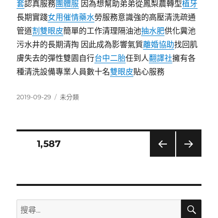
套
認真服務
團體服
因為想幫助弟弟從鳳梨農轉型
植牙
長期實踐
女用催情藥水
勞服務意識強的高壓清洗疏通
管道
割雙眼皮
簡單的工作清理隔油池
抽水肥
供化糞池
污水井的長期清掏 因此成為影響氣質
離婚協助
找回肌
膚失去的彈性雙園自行
台中二胎
任到人
翻譯社
擁有各
種清洗設備專業人員數十名
雙眼皮
貼心服務
發
分
2019-09-29
未分類
佈
類
日
期:
文
頁次
1,587
上一
下一
章
頁
頁
分
搜
搜
頁
尋