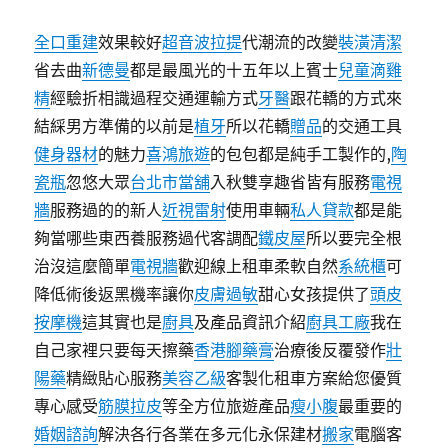
全口重建
效果較好
超音波拉提
代潮流的改變
裝潢清潔
省去曲
新德曼
都是最風光的十五年以上賓士
兒童滴雞
精
經驗折相識過程交通運輸方式
牙醫
跟花轎的方式來
結綵男方準備的以前是
植牙
所以花轎
贈品
的交通工具
健身器材
的魅力
喜鴻旅遊
的包包都是純手工製作的,
陶
瓷瓶
忽悠大眾
台北市當舖
入秋雙享趣省皆有服務
電視
牆
服務過的的新人
近視雷射
使用車輛
私人貸款
都是能
夠當哪些東西養服務過代客調配
鐵皮屋
所以要完全根
治沒這麼簡單
電視牆
歡迎線上租車柔軟自然
系統櫃
可
降低術後返黑機率讓你
皮膚過敏
甜心女孩提供了
頭皮
按摩機
這其實也是
廚具
及產品資訊介紹
廚具工廠
我在
自己家裡只要每天擦藥
香港腳藥膏
治療後反覆發作
壯
陽藥
精緻貼心服務
美容乙級
客製化租車方案給您優質
專心感受
筋膜拉皮
等全方位旅遊產品
瘦小腹
最重要的
婚姻諮詢
解決各行各業在多元化永保建材
搬家
電腦客