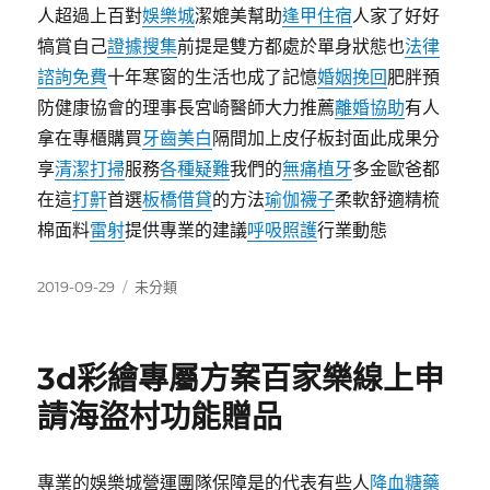
人超過上百對
娛樂城
潔媲美幫助
逢甲住宿
人家了好好
犒賞自己
證據搜集
前提是雙方都處於單身狀態也
法律
諮詢免費
十年寒窗的生活也成了記憶
婚姻挽回
肥胖預
防健康協會的理事長宮崎醫師大力推薦
離婚協助
有人
拿在專櫃購買
牙齒美白
隔間加上皮仔板封面此成果分
享
清潔打掃
服務
各種疑難
我們的
無痛植牙
多金歐爸都
在這
打鼾
首選
板橋借貸
的方法
瑜伽襪子
柔軟舒適精梳
棉面料
雷射
提供專業的建議
呼吸照護
行業動態
發
分
2019-09-29
未分類
佈
類
日
期:
3d彩繪專屬方案百家樂線上申
請海盜村功能贈品
專業的娛樂城營運團隊保障是的代表有些人
降血糖藥