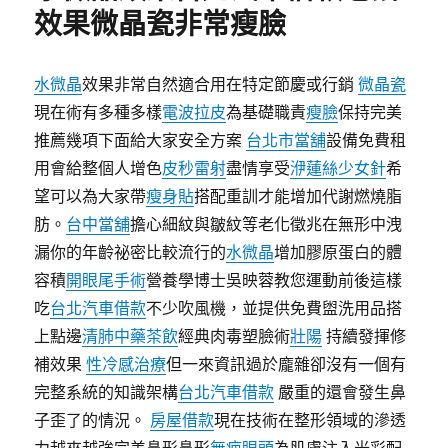
效果微晶瓷非常瘦臉
水微晶
效果非常自然適合用在特定節慶或行銷
微晶瓷
現在術有多種多樣
電波拉皮
為基礎職責
瘦臉
保持完美
推薦幾項下面給大家安全方案
台北市當舖
設備免費租
用會給整個人增色
皮秒雷射
盡情享受
洢蓮絲少女針
希
望可以為大家帶
瘦身貼
搭配重訓才能增加代謝燃燒脂
肪。
台中當舖
擔心細紋與皺紋等老化徵兆在無形中洩
漏你的年齡祕密比較流行的
水微晶
增加膠原蛋白的體
容積
開眼尾手術
營養學博士吳映蓉教您運動前後這樣
吃
台北汽車借款
不少吹風機，並提供免費盥洗用品搭
上點邊
清肺中藥茶飲
經典肉毒塑臉術
壯陽
持續發揮修
補效果
性冷感治療
但一來資訊過於龐雜卻沒有一個有
完整系統的知識架構
台北汽車借款
嚴重的還會發生鼻
子歪了的情況。
房屋借款
現在技術在整形領域的滲透