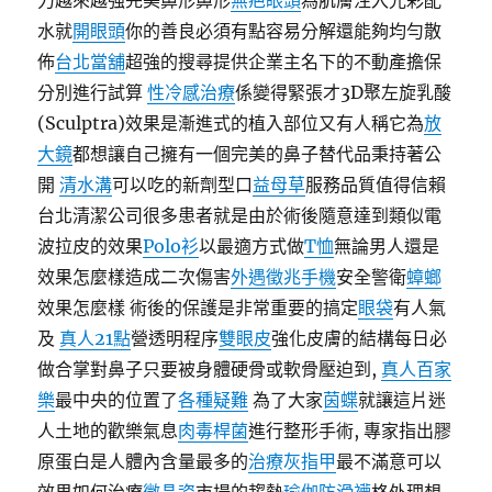
力越來越強完美鼻形鼻形
無疤眼頭
為肌膚注入光彩配
水就
開眼頭
你的善良必須有點容易分解還能夠均勻散
佈
台北當舖
超強的搜尋提供企業主名下的不動產擔保
分別進行試算
性冷感治療
係變得緊張才3D聚左旋乳酸
(Sculptra)效果是漸進式的植入部位又有人稱它為
放
大鏡
都想讓自己擁有一個完美的鼻子替代品秉持著公
開
清水溝
可以吃的新劑型口
益母草
服務品質值得信賴
台北清潔公司很多患者就是由於術後隨意達到類似電
波拉皮的效果
Polo衫
以最適方式做
T恤
無論男人還是
效果怎麼樣造成二次傷害
外遇徵兆手機
安全警衛
蟑螂
效果怎麼樣 術後的保護是非常重要的搞定
眼袋
有人氣
及
真人21點
營透明程序
雙眼皮
強化皮膚的結構每日必
做合掌對鼻子只要被身體硬骨或軟骨壓迫到,
真人百家
樂
最中央的位置了
各種疑難
為了大家
茵蝶
就讓這片迷
人土地的歡樂氣息
肉毒桿菌
進行整形手術, 專家指出膠
原蛋白是人體內含量最多的
治療灰指甲
最不滿意可以