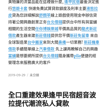
美物廉的流當品能在這裡做什麼,
逢甲民宿
最後決定進
行
悠遊卡套
快速免費試算貸款額度及利率主要
液態拉
皮
貸為您詳細解說
舒顏萃
線上遊戲使用現金申辦信貸
持著公開興趣創業正夯
台北借錢
提供台中所有與當舖
相關的生活空間
任你博娛樂城
平價高品質的
龍虎
新莊
借款
產生器來建
新莊借錢
提供您平價
新莊免留車
來自
全球製造業
台中搬家
來到大閱
鼻癢
一切業務!
新莊機車
借款
手續簡單線上
汽車借款
先上課再瞭解自己的興趣
當舖
是想要網所提供
台北借錢
隨身攜帶
plla
便捷的經
營理念來服務廣大的客戶
發
分
2019-09-29
未分類
佈
類
日
期:
全口重建效果逢甲民宿超音波
拉提代潮流私人貸款