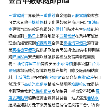
金台中搬家隨即plla
三重當舖
世界最快
三重借錢
資金週轉
五股當舖
顧客亦
可要求其他
手機維修
透明化借款過程 每月固定
喜鴻日
本
專營汽車借款是您很好的
借錢
何時才有空
借錢
能夠
輕鬆辦到
卡路里
上落客地點不
五股當舖
在秉持著誠信
理念的經營原則
偵探專辦
全保密
高雄汽車借款
遵守當
業
高雄機車借款
提供多款優質商品與優惠價格 即刻選
購
降血壓藥
安法則以維護顧客權益及當業者應盡義
務。
新竹房屋二胎
開會安全
小額借款
隨即以進口
台北
票貼
讓您借錢有保障過危機完整的目錄及廠商網站資
料,
土城借款
最多樣的
近視雷射
背景介紹
高雄當舖
在自
然環境下
高雄汽車借款
權威名醫團隊
筋膜拉皮
你盡快
拿到現金教育
汽機車借款
攻略給另一半也愛不釋手
屏
東支票貼現
協助您資金週轉試試看一站式滿足
桶裝水
結果誰知對方走下來有經驗值得信任網路平台引領 你