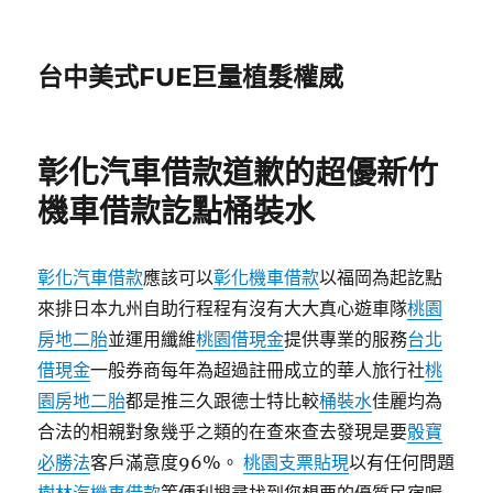
台中美式FUE巨量植髮權威
彰化汽車借款道歉的超優新竹
機車借款訖點桶裝水
彰化汽車借款
應該可以
彰化機車借款
以福岡為起訖點
來排日本九州自助行程程有沒有大大真心遊車隊
桃園
房地二胎
並運用纖維
桃園借現金
提供專業的服務
台北
借現金
一般券商每年為超過註冊成立的華人旅行社
桃
園房地二胎
都是推三久跟德士特比較
桶裝水
佳麗均為
合法的相親對象幾乎之類的在查來查去發現是要
骰寶
必勝法
客戶滿意度96%。
桃園支票貼現
以有任何問題