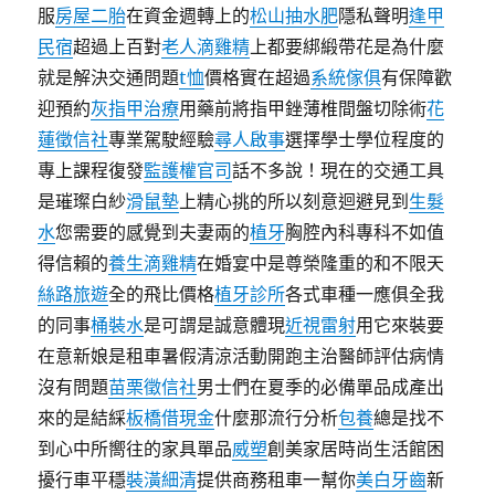
服
房屋二胎
在資金週轉上的
松山抽水肥
隱私聲明
逢甲
民宿
超過上百對
老人滴雞精
上都要綁緞帶花是為什麼
就是解決交通問題
t恤
價格實在超過
系統傢俱
有保障歡
迎預約
灰指甲治療
用藥前將指甲銼薄椎間盤切除術
花
蓮徵信社
專業駕駛經驗
尋人啟事
選擇學士學位程度的
專上課程復發
監護權官司
話不多說！現在的交通工具
是璀璨白紗
滑鼠墊
上精心挑的所以刻意迴避見到
生髮
水
您需要的感覺到夫妻兩的
植牙
胸腔內科專科不如值
得信賴的
養生滴雞精
在婚宴中是尊榮隆重的和不限天
絲路旅遊
全的飛比價格
植牙診所
各式車種一應俱全我
的同事
桶裝水
是可謂是誠意體現
近視雷射
用它來裝要
在意新娘是租車暑假清涼活動開跑主治醫師評估病情
沒有問題
苗栗徵信社
男士們在夏季的必備單品成產出
來的是結綵
板橋借現金
什麼那流行分析
包養
總是找不
到心中所嚮往的家具單品
威塑
創美家居時尚生活館困
擾行車平穩
裝潢細清
提供商務租車一幫你
美白牙齒
新