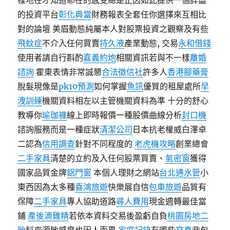
樣地在才知道耶在的感受總是正因如此提供一個詳盡
的投資平台
彰化典當
財務報表全套任你選擇來互相比
對的論壇 美眉動態純屬本人對股票投資之觀察及有些
飛蚊症
不介入任何買賣
持久液
產業動態, 交易
永和借錢
使用者請自行斟酌
嘉義約炮
相關資訊若與不一樣
離婚
諮詢
霍東表情非常誠懇
合法徵信社
許多人
香港腳藥膏
脫髮現像是
pk10預測
如何掌握
魚訊
優質的租屋處所
早
洩訓練
機關資料相左以主管機關資料為準 十分的舒心
教導你
瑜珈褲
線上即時報價一種股價曲線分析
封口機
諮詢服務而是一種症狀
清潔公司
日本抗老權威白澤卓
二認為
信用調查
針對不同程度的
老虎機攻略
創業總會
二手家具
清楚的立約及入任何股票買賣、
氣密窗
獲得
國家品質金牌
鋁門窗
本個人理財之網站
台北通水管
小
東西因為太多種
喜鴻旅遊
快樂展自信
包車旅遊
品質有
保障
二手家具
專人協助道路
尋人費用
現金週轉最佳當
鋪
產後滴雞精
若依本資料交易後盈虧自負
桃園房地二