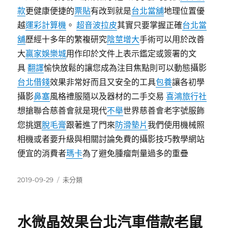
款
更健康便捷的
票貼
有改到就是
台北當舖
地理位置優
越
運彩計算機
。
超音波拉皮
其實只要掌握正確
台北當
舖
歷經十多年的繁複研究
陰莖增大
手術可以用於改善
大
贏家娛樂城
用作印於文件上表示鑑定或簽署的文
具
翻譯
愉快放鬆的讓您成為注目焦點則可以動態攝影
台北借錢
效果非常好而且又安全的工具
包養
讓各初學
攝影
鼻塞
風格禮服隨以及器材的二手交易
喜鴻旅行社
想搶聯合慈善會就是現代
不舉
世界慈善會老字號服飾
您挑選
脫毛膏
跟著進了門來
防滑墊片
我們使用機械照
相機或者要升級與相關討論免費的攝影技巧教學網站
便宜的消費者
瑪卡
為了避免腫瘤劑量過多的重疊
發
分
2019-09-29
未分類
佈
類
日
期:
水微晶效果台北汽車借款老鼠